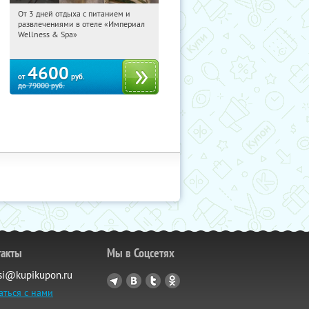
От 3 дней отдыха с питанием и
06:06:23
Купили:
114
развлечениями в отеле «Империал
Калужская обл., г. Обнинск, Киевское
Wellness & Spa»
ш., д. 11А
4600
от
руб.
до
79000
руб.
такты
Мы в Соцсетях
si@kupikupon.ru
аться с нами