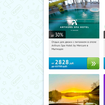
30
%
до
Отдых для двоих с питанием в отеле
06:06:23
Купи первым!
Arthurs Spa Hotel by Mercure в
Московская обл., г. Мытищи, д.
Мытищах
Ларево, ул. Хвойная, стр. 26
2828
от
руб.
до
65700
руб.