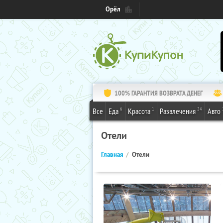
Орёл
100% ГАРАНТИЯ ВОЗВРАТА ДЕНЕГ
6
1
24
Все
Еда
Красота
Развлечения
Авто
Отели
Главная
Отели