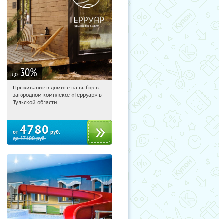
30
%
до
Проживание в домике на выбор в
06:06:23
Купили:
8
загородном комплексе «Терруар» в
Тульская обл., Ясногорский р-н, с.
Тульской области
Кузмищево
4780
от
руб.
до
57400
руб.