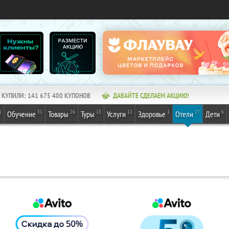
КУПИЛИ:
141 675 400
КУПОНОВ
ДАВАЙТЕ СДЕЛАЕМ АКЦИЮ!
1
31
26
13
12
1
17
6
Обучение
Товары
Туры
Услуги
Здоровье
Отели
Дети