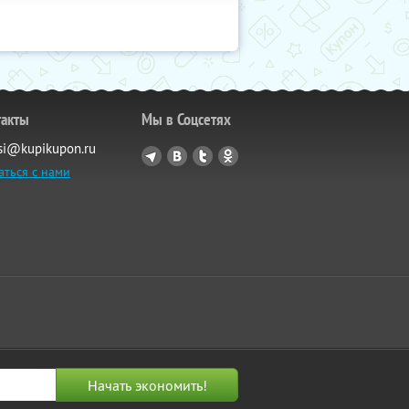
такты
Мы в Соцсетях
si@kupikupon.ru
аться с нами