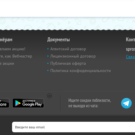
тнёрам
Документы
Кон
елаем акцию!
Агентский договор
spro
е, как Вебмастер
Лицензионный договор
Связ
е акции
Публичная оферта
Политика конфиденциальности
Ищите скидки поблизости,
не выходя из чата: