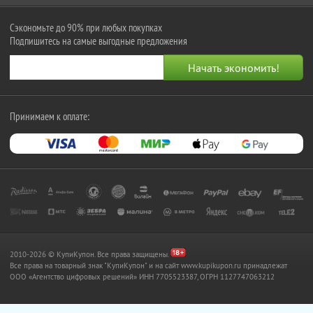
Сэкономьте до 90% при любых покупках
Подпишитесь на самые выгодные предложения
Принимаем к оплате:
2010-2026 © КупиКупон. Все права защищены.
Все права на товарный знак "КупиКупон" и на сайт www.kupikupon.ru принадлежат
OOO «Агентство цифровых решений» ИНН 7705523387, ОГРН 1127747063212