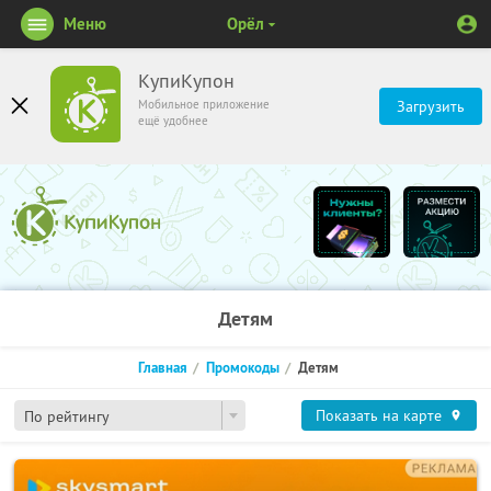
Меню
Орёл
КупиКупон
Мобильное приложение
Загрузить
ещё удобнее
Детям
Главная
Промокоды
Детям
Показать на карте
По рейтингу