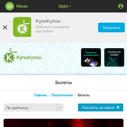
Меню
Орёл
КупиКупон
Мобильное приложение
Загрузить
ещё удобнее
Билеты
Главная
Развлечения
Билеты
Показать на карте
По рейтингу