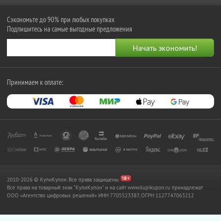
Сэкономьте до 90% при любых покупках
Подпишитесь на самые выгодные предложения
Принимаем к оплате:
2010-2026 © КупиКупон. Все права защищены.
Все права на товарный знак "КупиКупон" и на сайт www.kupikupon.ru принадлежат
OOO «Агентство цифровых решений» ИНН 7705523387, ОГРН 1127747063212