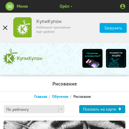
Меню
Орёл
КупиКупон
Мобильное приложение
Загрузить
ещё удобнее
Рисование
Главная
Обучение
Рисование
Показать на карте
По рейтингу