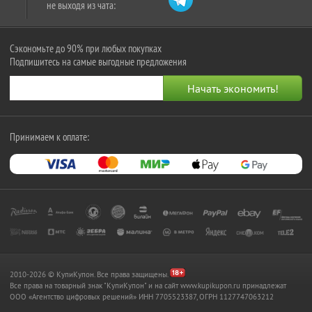
не выходя из чата:
Сэкономьте до 90% при любых покупках
Подпишитесь на самые выгодные предложения
Принимаем к оплате:
2010-2026 © КупиКупон. Все права защищены.
Все права на товарный знак "КупиКупон" и на сайт www.kupikupon.ru принадлежат
OOO «Агентство цифровых решений» ИНН 7705523387, ОГРН 1127747063212