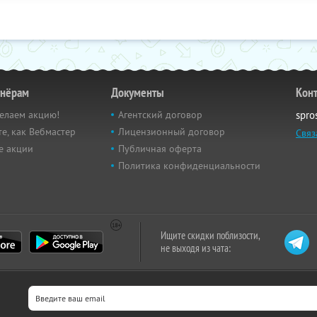
тнёрам
Документы
Кон
елаем акцию!
Агентский договор
spro
е, как Вебмастер
Лицензионный договор
Связ
е акции
Публичная оферта
Политика конфиденциальности
Ищите скидки поблизости,
не выходя из чата: