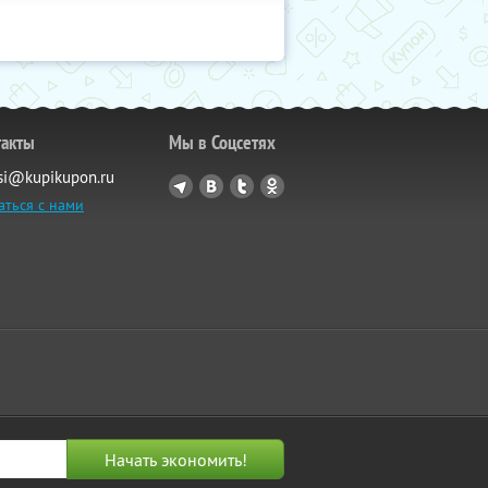
такты
Мы в Соцсетях
si@kupikupon.ru
аться с нами