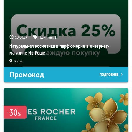
10:00:23
Получили:
1
Натуральная косметика и парфюмерия в интернет-
магазине Ив Роше
Россия
Промокод
ПОДРОБНЕЕ
-30
%