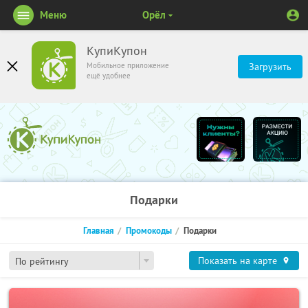
Меню
Орёл
КупиКупон
Мобильное приложение
Загрузить
ещё удобнее
Подарки
Главная
Промокоды
Подарки
Показать на карте
По рейтингу