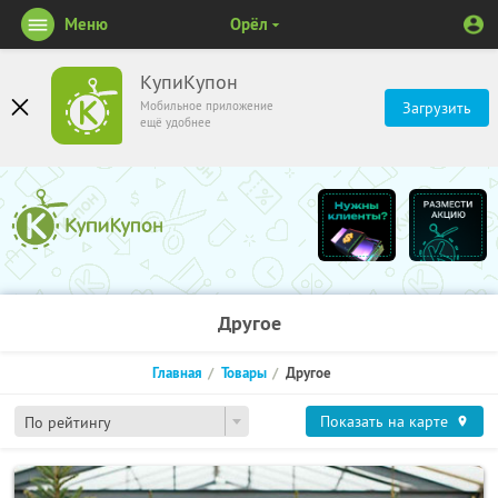
Меню
Орёл
КупиКупон
Мобильное приложение
Загрузить
ещё удобнее
Другое
Главная
Товары
Другое
Показать на карте
По рейтингу