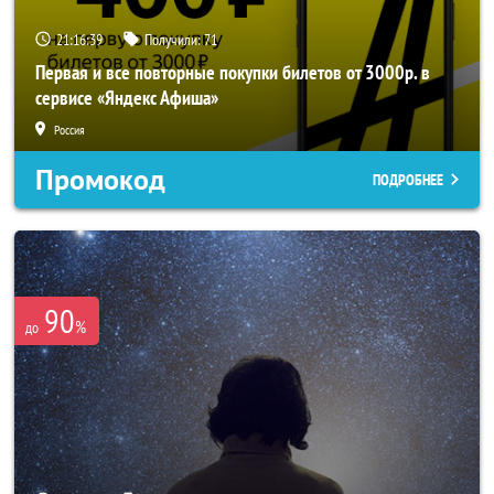
21:16:38
Получили:
71
Первая и все повторные покупки билетов от 3000р. в
сервисе «Яндекс Афиша»
Россия
Промокод
ПОДРОБНЕЕ
90
%
до