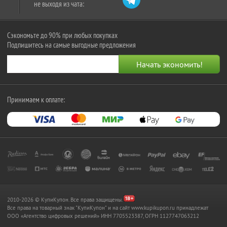
не выходя из чата:
Сэкономьте до 90% при любых покупках
Подпишитесь на самые выгодные предложения
Принимаем к оплате:
2010-2026 © КупиКупон. Все права защищены.
Все права на товарный знак "КупиКупон" и на сайт www.kupikupon.ru принадлежат
OOO «Агентство цифровых решений» ИНН 7705523387, ОГРН 1127747063212