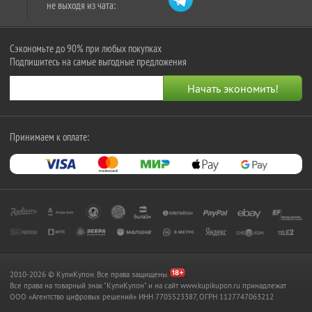
не выходя из чата:
Сэкономьте до 90% при любых покупках
Подпишитесь на самые выгодные предложения
Принимаем к оплате:
2010-2026 © КупиКупон. Все права защищены.
Все права на товарный знак "КупиКупон" и на сайт www.kupikupon.ru принадлежат
OOO «Агентство цифровых решений» ИНН 7705523387, ОГРН 1127747063212