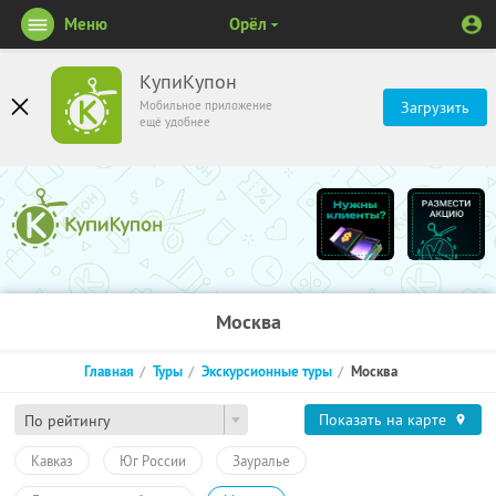
Меню
Орёл
КупиКупон
Мобильное приложение
Загрузить
ещё удобнее
Москва
Главная
Туры
Экскурсионные туры
Москва
Показать на карте
По рейтингу
Кавказ
Юг России
Зауралье