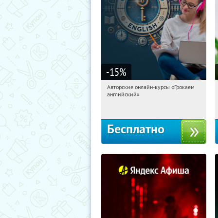
-15
%
Авторские онлайн-курсы «Грокаем
09:46:13
Получили:
4
английский»
Россия
Бесплатно