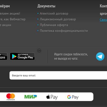
тнёрам
Документы
Кон
елаем акцию!
Агентский договор
spro
е, как Вебмастер
Лицензионный договор
Связ
е акции
Публичная оферта
Политика конфиденциальности
Ищите скидки поблизости,
не выходя из чата: