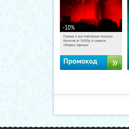
-10
%
Первая и все повторные покупки
09:46:13
Получили:
155
билетов от 3000р. в сервисе
Россия
«Яндекс Афиша»
Промокод