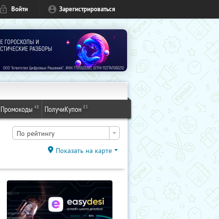
Войти
Зарегистрироваться
48
83
Промокоды
ПолучиКупон
По рейтингу
Показать на карте