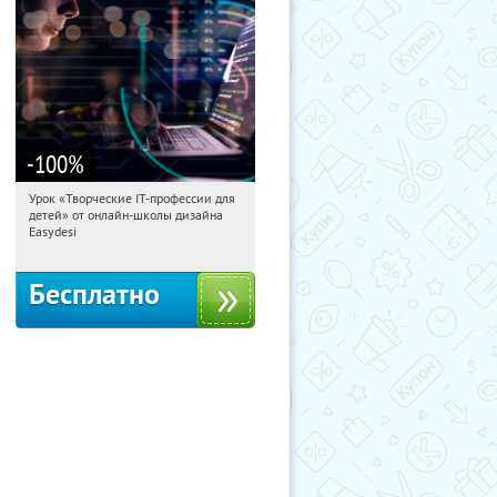
-100
%
Урок «Творческие IT-профессии для
09:46:13
Получили:
53
детей» от онлайн-школы дизайна
Россия
Easydesi
Бесплатно