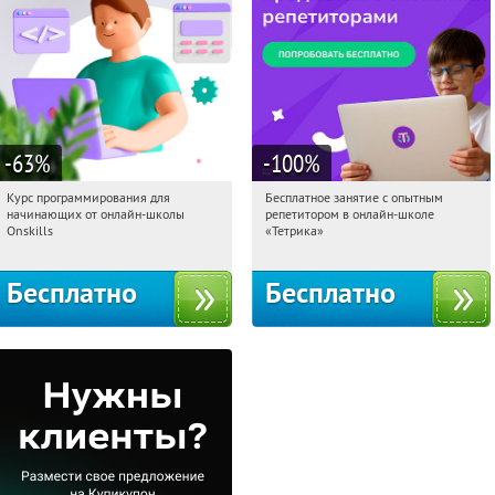
-63
%
-100
%
Курс программирования для
Бесплатное занятие с опытным
09:46:13
Получили:
4
09:46:13
Получили:
2
начинающих от онлайн-школы
репетитором в онлайн-школе
Россия
Москва, Россия
Onskills
«Тетрика»
Бесплатно
Бесплатно