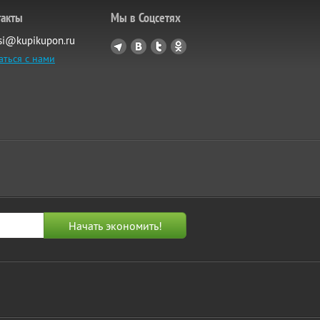
такты
Мы в Соцсетях
si@kupikupon.ru
аться с нами