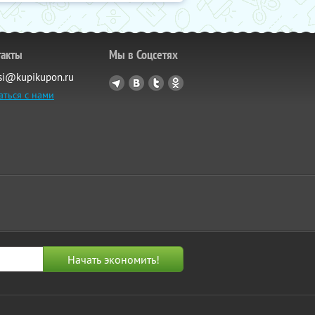
такты
Мы в Соцсетях
si@kupikupon.ru
аться с нами