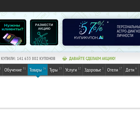
КУПИЛИ:
141 633 802
КУПОНОВ
ДАВАЙТЕ СДЕЛАЕМ АКЦИЮ!
1
31
26
13
12
1
17
6
Обучение
Товары
Туры
Услуги
Здоровье
Отели
Дети