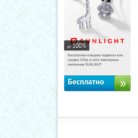
100
%
до
Бесплатная изящная подвеска или
16:40:15
Получили:
73
скидка 500р. в сети ювелирных
Россия
магазинов SUNLIGHT
Бесплатно