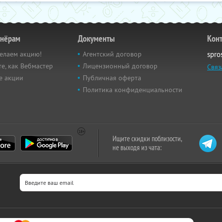
тнёрам
Документы
Кон
елаем акцию!
Агентский договор
spro
е, как Вебмастер
Лицензионный договор
Связ
е акции
Публичная оферта
Политика конфиденциальности
Ищите скидки поблизости,
не выходя из чата: