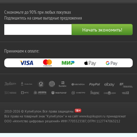
Сэкономьте до 90% при любых покупках
Подпишитесь на самые выгодные предложения
Принимаем к оплате:
2010-2026 © КупиКупон. Все права защищены.
Все права на товарный знак "КупиКупон" и на сайт www.kupikupon.ru принадлежат
OOO «Агентство цифровых решений» ИНН 7705523387, ОГРН 1127747063212