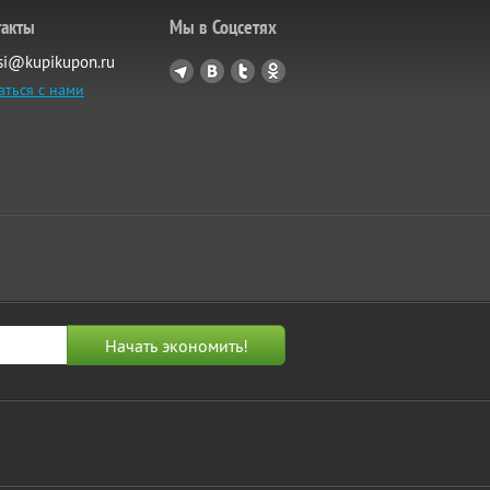
такты
Мы в Соцсетях
si@kupikupon.ru
аться с нами