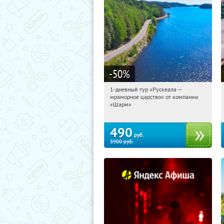
-50
%
1-дневный тур «Рускеала —
22:56:41
Купили:
48
мраморное царство» от компании
Достоевская
«Шарм»
490
руб.
3900
руб.