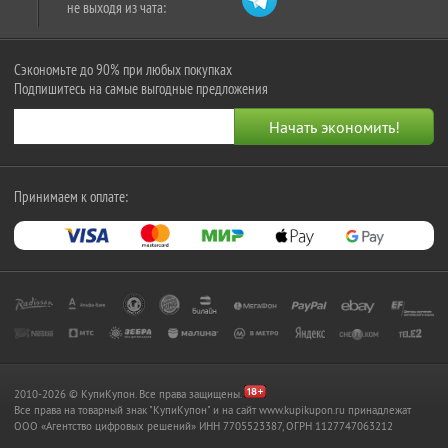
не выходя из чата:
Сэкономьте до 90% при любых покупках
Подпишитесь на самые выгодные предложения
Принимаем к оплате:
2010-2026 © КупиКупон. Все права защищены.
Все права на товарный знак "КупиКупон" и на сайт www.kupikupon.ru принадлежат
OOO «Агентство цифровых решений» ИНН 7705523387, ОГРН 1127747063212