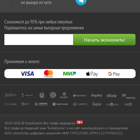
не выходя из чата:
Сэкономьте до 90% при любых покупках
Подпишитесь на самые выгодные предложения
Принимаем к оплате:
2010-2026 © КупиКупон. Все права защищены.
Все права на товарный знак "КупиКупон" и на сайт www.kupikupon.ru принадлежат
OOO «Агентство цифровых решений» ИНН 7705523387, ОГРН 1127747063212