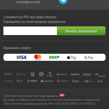
не выходя из чата:
Сэкономьте до 90% при любых покупках
Подпишитесь на самые выгодные предложения
Принимаем к оплате:
2010-2026 © КупиКупон. Все права защищены.
Все права на товарный знак "КупиКупон" и на сайт www.kupikupon.ru принадлежат
OOO «Агентство цифровых решений» ИНН 7705523387, ОГРН 1127747063212