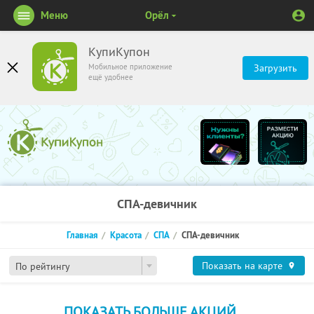
Меню
Орёл
КупиКупон
Мобильное приложение
Загрузить
ещё удобнее
СПА-девичник
Главная
Красота
СПА
СПА-девичник
Показать на карте
По рейтингу
ПОКАЗАТЬ БОЛЬШЕ АКЦИЙ