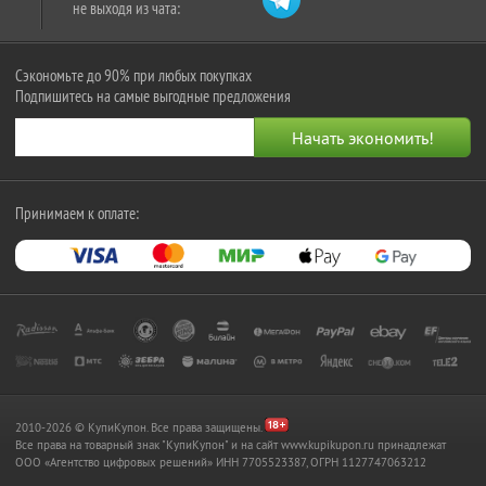
не выходя из чата:
Сэкономьте до 90% при любых покупках
Подпишитесь на самые выгодные предложения
Принимаем к оплате:
2010-2026 © КупиКупон. Все права защищены.
Все права на товарный знак "КупиКупон" и на сайт www.kupikupon.ru принадлежат
OOO «Агентство цифровых решений» ИНН 7705523387, ОГРН 1127747063212