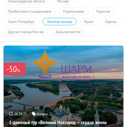
Ленинградская область
Москва
Прибалтика и Скандинавия
Подмосковье
Карелия
Санкт-Петербург
Золотое кольцо
Крым
Европа
Другие города России
Дальний восток
-50
%
06:39:24
Купили:
22
1-дневный тур «Великий Новгород — сердце земли