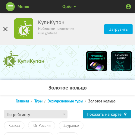
Меню
Орёл
КупиКупон
Мобильное приложение
Загрузить
ещё удобнее
Золотое кольцо
Главная
Туры
Экскурсионные туры
Золотое кольцо
Показать на карте
По рейтингу
Кавказ
Юг России
Зауралье