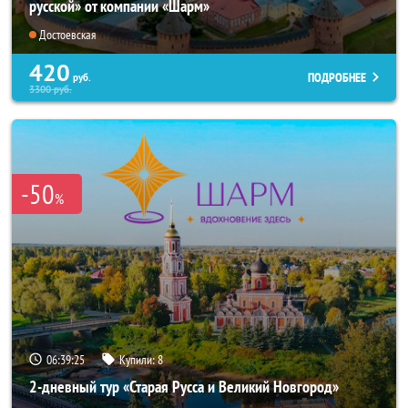
русской» от компании «Шарм»
Достоевская
420
ПОДРОБНЕЕ
руб.
3300
руб.
-50
%
06:39:24
Купили:
8
2-дневный тур «Старая Русса и Великий Новгород»