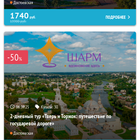
Достоевская
1740
ПОДРОБНЕЕ
руб.
13900
руб.
-50
%
06:39:24
Купили:
30
2-дневный тур «Тверь и Торжок: путешествие по
государевой дороге»
Достоевская