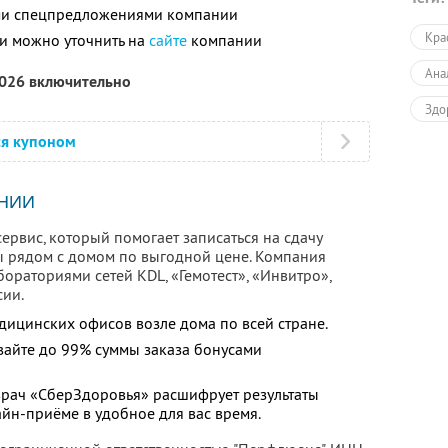
ими спецпредложениями компании
Кра
и можно уточнить на
сайте
компании
Ана
2026 включительно
Здо
ся купоном
НИИ
рвис, который помогает записаться на сдачу
ы рядом с домом по выгодной цене. Компания
бораториями сетей KDL, «Гемотест», «Инвитро»,
сии.
дицинских офисов возле дома по всей стране.
вайте до 99% суммы заказа бонусами
 врач «СберЗдоровья» расшифрует результаты
йн-приёме в удобное для вас время.