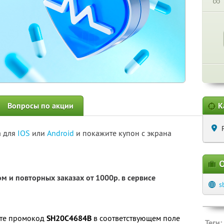
∞
Вопросы по акции
К
а для
IOS
или
Android
и покажите купон с экрана
О
м и повторных заказах от 1000р. в сервисе
s
ите промокод
SH20C4684B
в соответствующем поле
Теги: