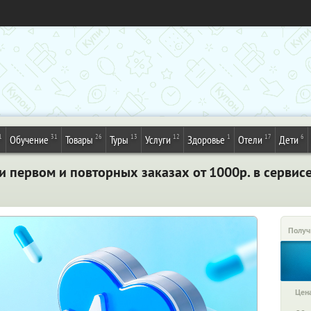
1
31
26
13
12
1
17
6
Обучение
Товары
Туры
Услуги
Здоровье
Отели
Дети
и первом и повторных заказах от 1000р. в сервис
Получ
Цена