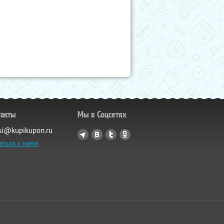
такты
Мы в Соцсетях
si@kupikupon.ru
аться с нами