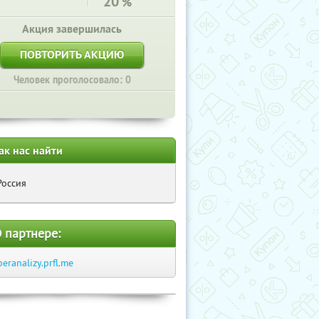
20
%
Акция завершилась
ПОВТОРИТЬ АКЦИЮ
Человек проголосовало: 0
ак нас найти
Россия
 партнере:
beranalizy.prfl.me