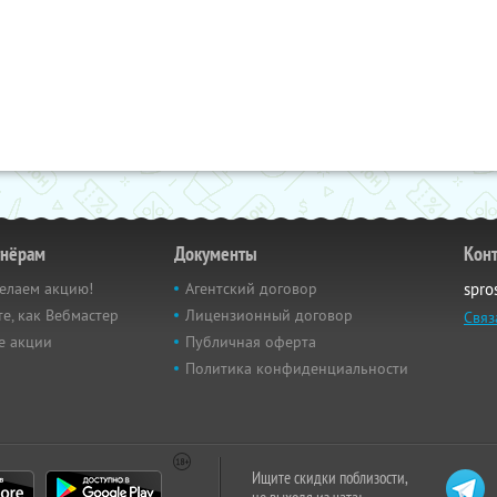
тнёрам
Документы
Кон
елаем акцию!
Агентский договор
spro
е, как Вебмастер
Лицензионный договор
Связ
е акции
Публичная оферта
Политика конфиденциальности
Ищите скидки поблизости,