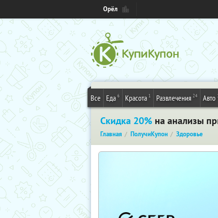
Орёл
6
1
24
Все
Еда
Красота
Развлечения
Авто
Скидка 20%
на анализы пр
Главная
ПолучиКупон
Здоровье