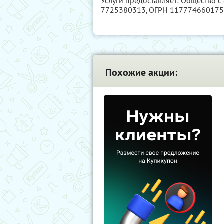
Услуги предоставляет: Общество с
7725380313
, ОГРН 11777466017
Похожие акции: