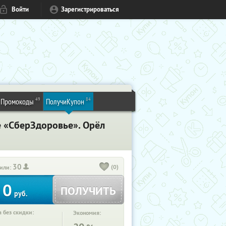
Войти
Зарегистрироваться
49
84
Промокоды
ПолучиКупон
е «СберЗдоровье». Орёл
30
(0)
или:
0
ПОЛУЧИТЬ
руб.
 без скидки:
Экономия: