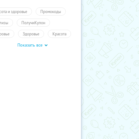
сота и здоровье
Промокоды
лизы
ПолучиКупон
ровье
Здоровье
Красота
Показать все