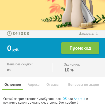
1
:
:
Получили:
0
руб.
Цена без скидки:
Экономия:
∞
10
%
Основное
Адреса
Отзывы
Вопросы по акции
Скачайте приложение КупиКупона для
IOS
или
Android
и
покажите купон с экрана смартфона. Это удобно :)