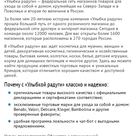
«Улыбка радуги» — федеральная сеть магазинов товаров для
ухода за собой и домом, крупнейшая на Северо-Западе и в
Поволжье и вторая по величине в России.
За более чем 20-летнюю историю компания «Улыбка радуги»
прошла большой путь от одного розничного магазина до
федеральной сети дрогери и интернет-магазина. Сегодня в
команде около 12000 человек. Для вас открыты более 1600
магазинов, которые расположены в 270 городах России.
В «Улыбке радуги» вас ждёт косметика для мужчин, женщин и
детей, декоративная косметика, гигиенические и хозяйственные
товары, бытовая химия, колготки, носки, бельё, детские игрушки,
корма для домашних питомцев и многое другое. Здесь вы можете
найти продукцию известных торговых марок и уникальных
брендов, которая отличается хорошим качеством и доступной
ценой.
Почему с «Улыбкой радуги» классно и надежно:
оригинальные товары высокого качества с официальными
декларациями и сертификатами соответствия;
эксклюзивные торговые марки для ухода за собой и домом:
Benabi, Valori, Delicare, Kloger, Bambolina и другие
проверенные фавориты;
удобная программа лояльности и чат-бот с выгодными
предложениями.