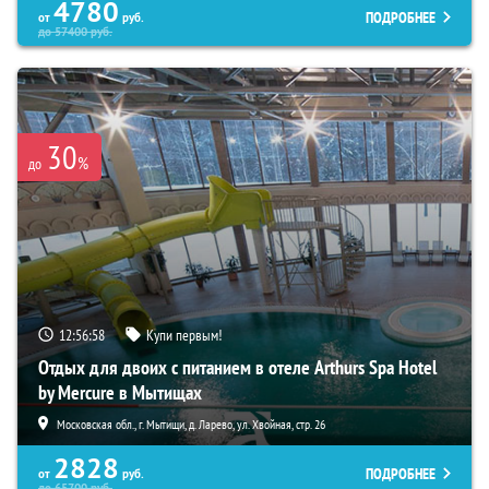
4780
ПОДРОБНЕЕ
от
руб.
до
57400
руб.
30
%
до
12:56:56
Купи первым!
Отдых для двоих с питанием в отеле Arthurs Spa Hotel
by Mercure в Мытищах
Московская обл., г. Мытищи, д. Ларево, ул. Хвойная, стр. 26
2828
ПОДРОБНЕЕ
от
руб.
до
65700
руб.