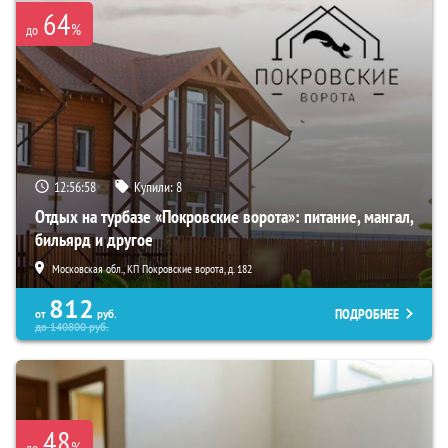
64
%
до
12:56:56
Купили:
8
Отдых на турбазе «Покровские ворота»: питание, мангал,
бильярд и другое
Московская обл., КП Покровские ворота, д. 182
812
ПОДРОБНЕЕ
от
руб.
до
140800
руб.
48
%