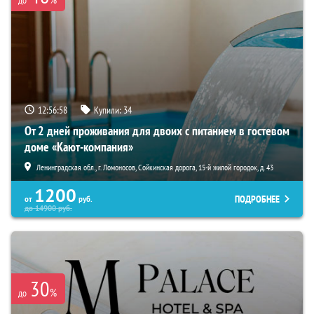
до
12:56:56
Купили:
34
От 2 дней проживания для двоих с питанием в гостевом
доме «Кают-компания»
Ленинградская обл., г. Ломоносов, Сойкинская дорога, 15-й жилой городок, д. 43
1200
ПОДРОБНЕЕ
от
руб.
до
14900
руб.
30
%
до