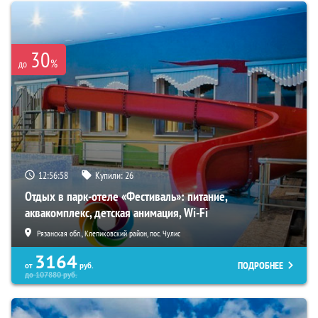
30
%
до
12:56:56
Купили:
26
Отдых в парк-отеле «Фестиваль»: питание,
аквакомплекс, детская анимация, Wi-Fi
Рязанская обл., Клепиковский район, пос. Чулис
3164
ПОДРОБНЕЕ
от
руб.
до
107880
руб.