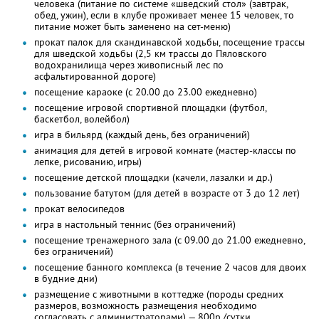
человека (питание по системе «шведский стол» (завтрак,
обед, ужин), если в клубе проживает менее 15 человек, то
питание может быть заменено на сет-меню)
прокат палок для скандинавской ходьбы, посещение трассы
для шведской ходьбы (2,5 км трассы до Пяловского
водохранилища через живописный лес по
асфальтированной дороге)
посещение караоке (с 20.00 до 23.00 ежедневно)
посещение игровой спортивной площадки (футбол,
баскетбол, волейбол)
игра в бильярд (каждый день, без ограничений)
анимация для детей в игровой комнате (мастер-классы по
лепке, рисованию, игры)
посещение детской площадки (качели, лазалки и др.)
пользование батутом (для детей в возрасте от 3 до 12 лет)
прокат велосипедов
игра в настольный теннис (без ограничений)
посещение тренажерного зала (с 09.00 до 21.00 ежедневно,
без ограничений)
посещение банного комплекса (в течение 2 часов для двоих
в будние дни)
размещение с животными в коттедже (породы средних
размеров, возможность размещения необходимо
согласовать с администраторами) — 800р./сутки