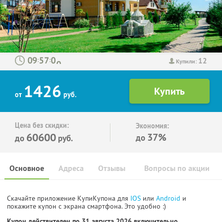
12
:
:
Купили:
1426
от
руб.
Цена без скидки:
Экономия:
60600
37%
до
до
руб.
Основное
Адреса
Отзывы
Вопросы по акции
Скачайте приложение КупиКупона для
IOS
или
Android
и
покажите купон с экрана смартфона. Это удобно :)
Купон действителен по 31 августа 2026 включительно