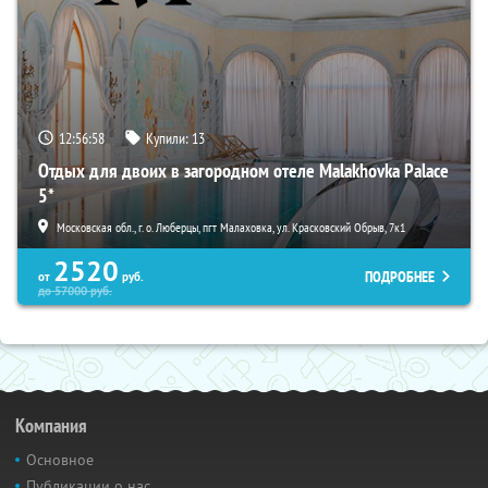
12:56:56
Купили:
13
Отдых для двоих в загородном отеле Malakhovka Palace
5*
Московская обл., г. о. Люберцы, пгт Малаховка, ул. Красковский Обрыв, 7к1
2520
ПОДРОБНЕЕ
от
руб.
до
57000
руб.
Компания
Основное
Публикации о нас