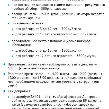
при посещении караоке со своими напитками предусмотрен
пробковый сбор — 500р. с человека
аренда мангала — 1500р. (уголь, розжиг и шампуры входят в
стоимость аренды)
посещение бассейна:
для ребенка от 3 до 12 лет — 700р./2 часа
для ребенка от 12 лет или взрослого — 900р./2 часа
дополнительное место с питанием (кроме номеров
«Стандарт»):
для ребенка от 3 до 12 лет — 1500р./сутки
для ребенка от 12 лет или взрослого — 3500р./сутки
При заезде с животными необходимо оставить депозит —
5000р. (возвращается при выезде)
Расчетное время: заезд — с 14.00, выезд — до 12.00 (заезд — с
17.00 и выезд — до 15.00 возможны при наличии свободных
мест, необходимо предварительно уточнять у сотрудников
отеля)
Как добраться:
на автобусе №401 — от ст. м. «Алтуфьево» до Дмитрова,
выйти на ост. «Новосельцево» возле заправки BP, далее на
такси (возможен трансфер от ост. «Новосельцево» на
автомобиле отеля по предварительной договоренности)