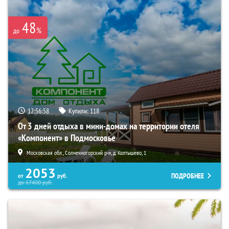
48
%
до
12:56:56
Купили:
118
От 3 дней отдыха в мини-домах на территории отеля
«Компонент» в Подмосковье
Московская обл., Солнечногорский р-н, д. Колтышево, 1
2053
ПОДРОБНЕЕ
от
руб.
до
67400
руб.