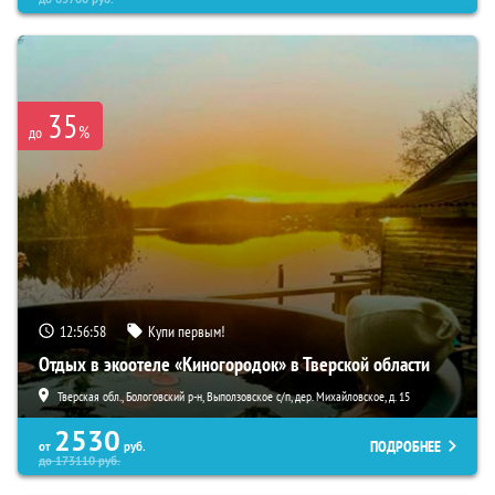
35
%
до
12:56:56
Купи первым!
Отдых в экоотеле «Киногородок» в Тверской области
Тверская обл., Бологовский р-н, Выползовское с/п, дер. Михайловское, д. 15
2530
ПОДРОБНЕЕ
от
руб.
до
173110
руб.