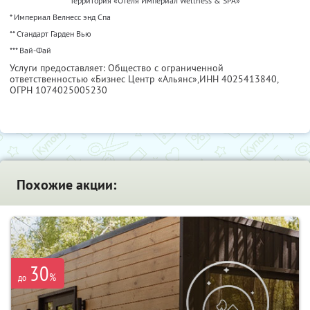
Территория «Отеля Империал Wellness & SPA»
* Империал Велнесс энд Спа
** Стандарт Гарден Вью
*** Вай-Фай
Услуги предоставляет: Общество с ограниченной
ответственностью «Бизнес Центр «Альянс»,
ИНН 4025413840
,
ОГРН 1074025005230
Похожие акции:
30
%
до