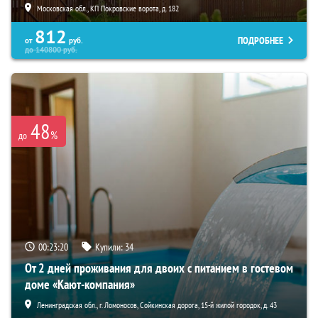
Московская обл., КП Покровские ворота, д. 182
812
ПОДРОБНЕЕ
от
руб.
до
140800
руб.
48
%
до
00:23:19
Купили:
34
От 2 дней проживания для двоих с питанием в гостевом
доме «Кают-компания»
Ленинградская обл., г. Ломоносов, Сойкинская дорога, 15-й жилой городок, д. 43