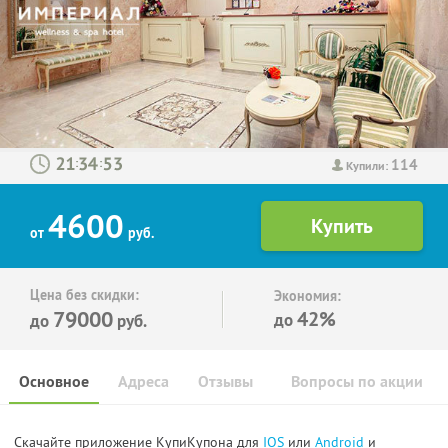
114
:
:
Купили:
4600
от
руб.
Цена без скидки:
Экономия:
79000
42%
до
до
руб.
Основное
Адреса
Отзывы
Вопросы по акции
Скачайте приложение КупиКупона для
IOS
или
Android
и