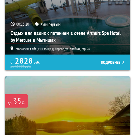
00:23:19
Купи первым!
Отдых для двоих с питанием в отеле Arthurs Spa Hotel
by Mercure в Мытищах
Московская обл., г. Мытищи, д. Ларево, ул. Хвойная, стр. 26
2828
ПОДРОБНЕЕ
от
руб.
до
65700
руб.
35
%
до