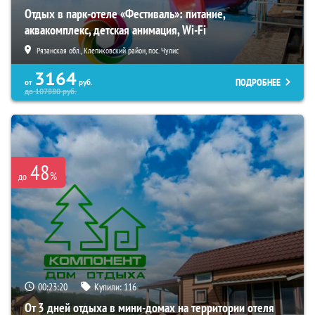
Отдых в парк-отеле «Фестиваль»: питание,
аквакомплекс, детская анимация, Wi-Fi
Рязанская обл., Клепиковский район, пос. Чулис
3164
ПОДРОБНЕЕ
от
руб.
до
107880
руб.
48
%
до
00:23:19
Купили:
116
От 3 дней отдыха в мини-домах на территории отеля