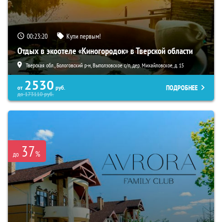
00:23:19
Купи первым!
Отдых в экоотеле «Киногородок» в Тверской области
Тверская обл., Бологовский р-н, Выползовское с/п, дер. Михайловское, д. 15
2530
ПОДРОБНЕЕ
от
руб.
до
173110
руб.
37
%
до