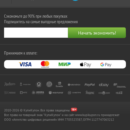
Сэкономьте до 90% при любых покупках
Подпишитесь на самые выгодные предложения
Принимаем к оплате:
2010-2026 © КупиКупон. Все права защищены.
Все права на товарный знак "КупиКупон" и на сайт www.kupikupon.ru принадлежат
OOO «Агентство цифровых решений» ИНН 7705523387, ОГРН 1127747063212