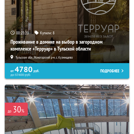
00:23:19
Купили:
8
Проживание в домике на выбор в загородном
комплексе «Терруар» в Тульской области
Тульская обл., Ясногорский р-н, с. Кузмищево
4780
ПОДРОБНЕЕ
от
руб.
до
57400
руб.
30
%
до