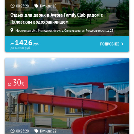
00:23:19
Купили:
10
Отдых для двоих в Avrora Family Club рядом с
Пяловским водохранилищем
Московская обл., Мытищинский р-н, д. Степаньково, ул. Рождественская, д. 25
1426
ПОДРОБНЕЕ
от
руб.
до
60600
руб.
30
%
до
00:23:19
Купили:
22