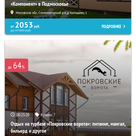
«Компонент» в Подмосковье
Московская обл., Солнечногорский р-н, д. Колтышево, 1
2053
ПОДРОБНЕЕ
от
руб.
до
67400
руб.
64
%
до
00:23:19
Купили:
7
Отдых на турбазе «Покровские ворота»: питание, мангал,
бильярд и другое