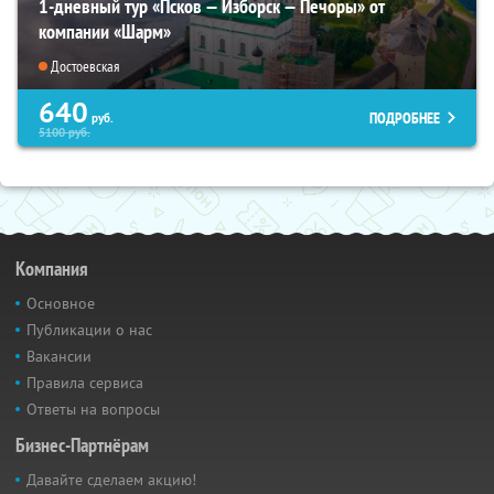
1-дневный тур «Псков — Изборск — Печоры» от
компании «Шарм»
Достоевская
640
ПОДРОБНЕЕ
руб.
5100
руб.
Компания
Основное
Публикации о нас
Вакансии
Правила сервиса
Ответы на вопросы
Бизнес-Партнёрам
Давайте сделаем акцию!