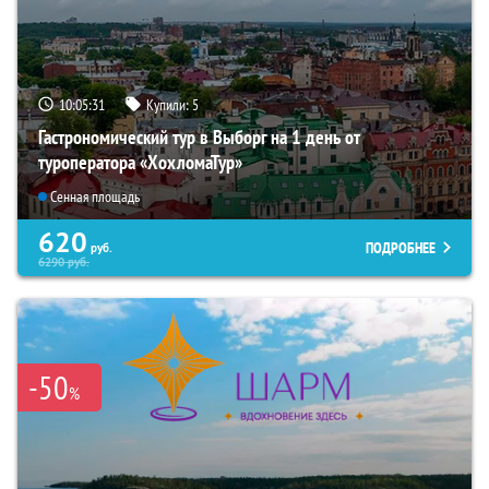
10:05:30
Купили:
5
Гастрономический тур в Выборг на 1 день от
туроператора «ХохломаТур»
Сенная площадь
620
ПОДРОБНЕЕ
руб.
6290
руб.
-50
%