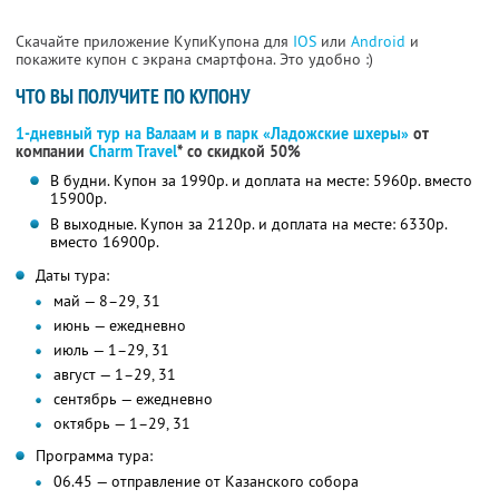
Скачайте приложение КупиКупона для
IOS
или
Android
и
покажите купон с экрана смартфона. Это удобно :)
ЧТО ВЫ ПОЛУЧИТЕ ПО КУПОНУ
1-дневный тур на Валаам и в парк «Ладожские шхеры»
от
компании
Charm Travel
* со скидкой 50%
В будни. Купон за 1990р. и доплата на месте: 5960р. вместо
15900р.
В выходные. Купон за 2120р. и доплата на месте: 6330р.
вместо 16900р.
Даты тура:
май — 8–29, 31
июнь — ежедневно
июль — 1–29, 31
август — 1–29, 31
сентябрь — ежедневно
октябрь — 1–29, 31
Программа тура:
06.45 — отправление от Казанского собора