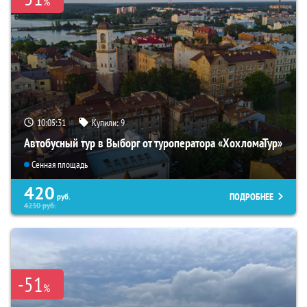
%
10:05:30
Купили:
9
Автобусный тур в Выборг от туроператора «ХохломаТур»
Сенная площадь
420
ПОДРОБНЕЕ
руб.
4230
руб.
-51
%