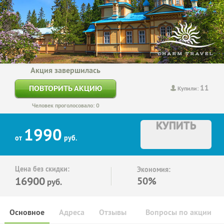
Акция завершилась
11
ПОВТОРИТЬ АКЦИЮ
Купили:
Человек проголосовало: 0
КУПИТЬ
1990
от
руб.
Цена без скидки:
Экономия:
16900
50%
руб.
Основное
Адреса
Отзывы
Вопросы по акции