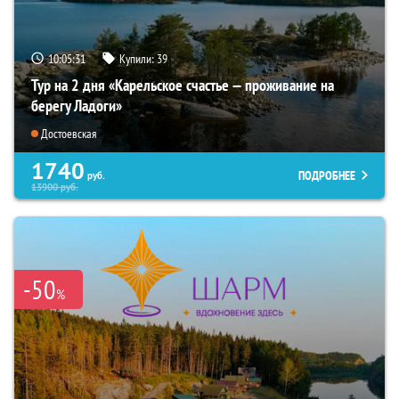
10:05:30
Купили:
39
Тур на 2 дня «Карельское счастье — проживание на
берегу Ладоги»
Достоевская
1740
ПОДРОБНЕЕ
руб.
13900
руб.
-50
%