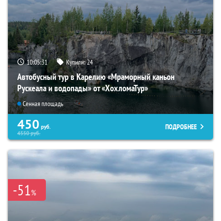
10:05:30
Купили:
24
Автобусный тур в Карелию «Мраморный каньон
Рускеала и водопады» от «ХохломаТур»
Сенная площадь
450
ПОДРОБНЕЕ
руб.
4550
руб.
-51
%