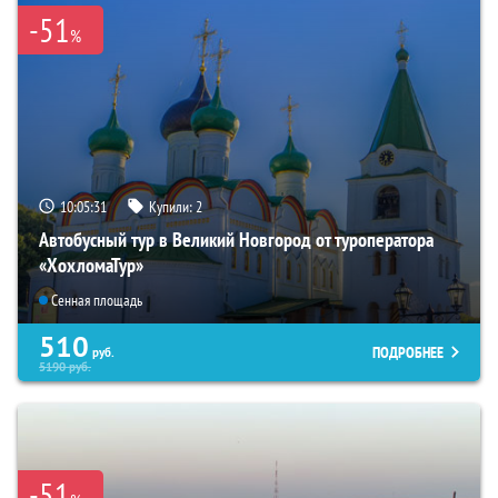
-51
%
10:05:30
Купили:
2
Автобусный тур в Великий Новгород от туроператора
«ХохломаТур»
Сенная площадь
510
ПОДРОБНЕЕ
руб.
5190
руб.
-51