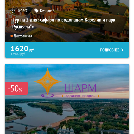
10:05:30
Купили:
6
«Тур на 2 дня: сафари по водопадам Карелии и парк
“Рускеала"»
Достоевская
1620
ПОДРОБНЕЕ
руб.
12900
руб.
-50
%