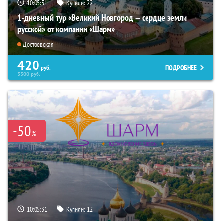
10:05:30
Купили:
22
1-дневный тур «Великий Новгород — сердце земли
русской» от компании «Шарм»
Достоевская
420
ПОДРОБНЕЕ
руб.
3300
руб.
-50
%
10:05:30
Купили:
12