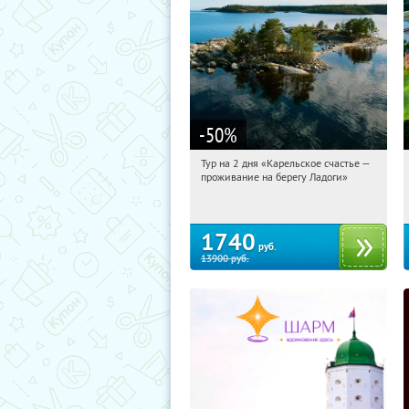
-50
%
Тур на 2 дня «Карельское счастье —
11:49:58
Купили:
39
проживание на берегу Ладоги»
Достоевская
1740
руб.
13900
руб.