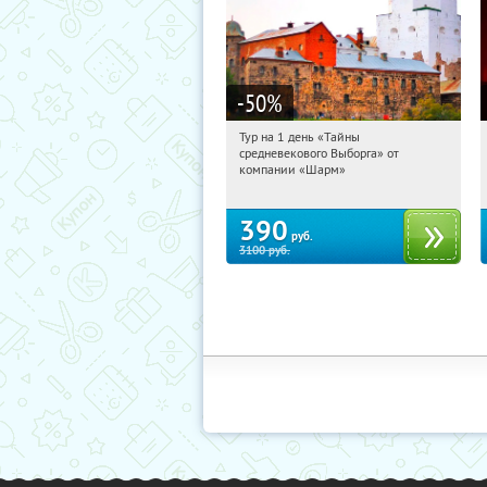
-50
%
Тур на 1 день «Тайны
11:49:58
Купили:
58
средневекового Выборга» от
Достоевская
компании «Шарм»
390
руб.
3100
руб.