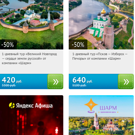
-50
%
-50
%
1-дневный тур «Великий Новгород
1-дневный тур «Псков — Изборск —
11:49:58
Купили:
22
11:49:58
Купили:
12
— сердце земли русской» от
Печоры» от компании «Шарм»
Достоевская
Достоевская
компании «Шарм»
420
640
руб.
руб.
3300
руб.
5100
руб.