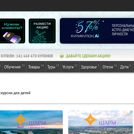
КУПИЛИ:
141 668 470
КУПОНОВ
ДАВАЙТЕ СДЕЛАЕМ АКЦИЮ!
1
31
26
13
12
1
16
6
Обучение
Товары
Туры
Услуги
Здоровье
Отели
Дети
скурсии для детей