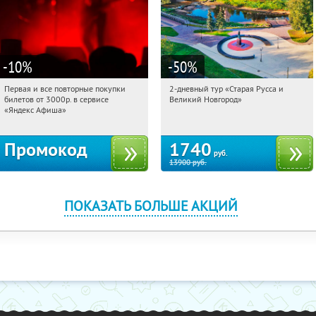
-10
%
-50
%
Первая и все повторные покупки
2-дневный тур «Старая Русса и
11:49:58
Получили:
155
11:49:58
Купили:
8
билетов от 3000р. в сервисе
Великий Новгород»
Достоевская
Россия
«Яндекс Афиша»
Промокод
1740
руб.
13900
руб.
ПОКАЗАТЬ БОЛЬШЕ АКЦИЙ