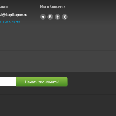
такты
Мы в Соцсетях
si@kupikupon.ru
аться с нами