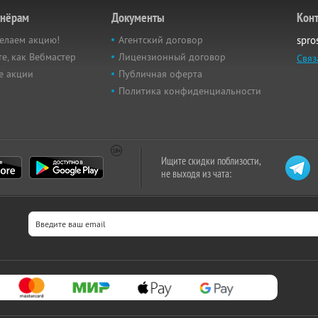
тнёрам
Документы
Кон
елаем акцию!
Агентский договор
spro
е, как Вебмастер
Лицензионный договор
Связ
е акции
Публичная оферта
Политика конфиденциальности
Ищите скидки поблизости,
не выходя из чата: