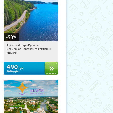
-50
%
1-дневный тур «Рускеала —
11:49:58
Купили:
48
мраморное царство» от компании
Достоевская
«Шарм»
490
руб.
3900
руб.