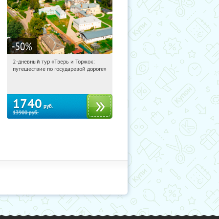
-50
%
2-дневный тур «Тверь и Торжок:
11:49:58
Купили:
30
путешествие по государевой дороге»
Достоевская
1740
руб.
13900
руб.