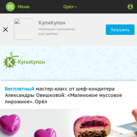
Меню
Орёл
КупиКупон
Мобильное приложение
Загрузить
ещё удобнее
Бесплатный
мастер-класс от шеф-кондитера
Александры Овешковой: «Малиновое муссовое
пирожное». Орёл