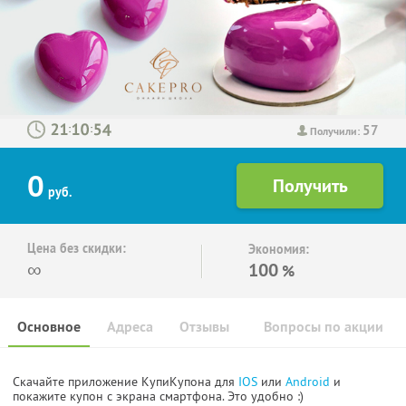
57
:
:
Получили:
0
руб.
Цена без скидки:
Экономия:
∞
100
%
Основное
Адреса
Отзывы
Вопросы по акции
Скачайте приложение КупиКупона для
IOS
или
Android
и
покажите купон с экрана смартфона. Это удобно :)