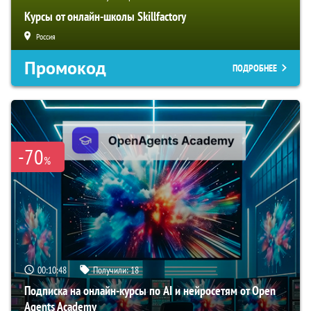
Курсы от онлайн-школы Skillfactory
Россия
Промокод
ПОДРОБНЕЕ
-70
%
00:10:47
Получили:
18
Подписка на онлайн-курсы по AI и нейросетям от Open
Agents Academy