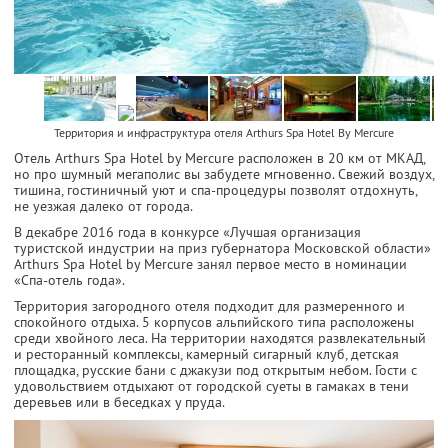
Территория и инфраструктура отеля Arthurs Spa Hotel By Mercure
Отель Arthurs Spa Hotel by Mercure расположен в 20 км от МКАД,
но про шумный мегаполис вы забудете мгновенно. Свежий воздух,
тишина, гостиничный уют и спа-процедуры позволят отдохнуть,
не уезжая далеко от города.
В декабре 2016 года в конкурсе «Лучшая организация
туристской индустрии на приз губернатора Московской области»
Arthurs Spa Hotel by Mercure занял первое место в номинации
«Спа-отель года».
Территория загородного отеля подходит для размеренного и
спокойного отдыха. 5 корпусов альпийского типа расположены
среди хвойного леса. На территории находятся развлекательный
и ресторанный комплексы, камерный сигарный клуб, детская
площадка, русские бани с джакузи под открытым небом. Гости с
удовольствием отдыхают от городской суеты в гамаках в тени
деревьев или в беседках у пруда.