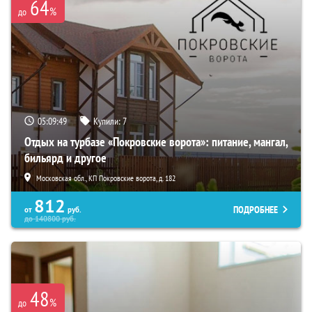
64
%
до
05:09:47
Купили:
7
Отдых на турбазе «Покровские ворота»: питание, мангал,
бильярд и другое
Московская обл., КП Покровские ворота, д. 182
812
ПОДРОБНЕЕ
от
руб.
до
140800
руб.
48
%
до