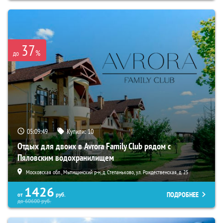
37
%
до
05:09:47
Купили:
10
Отдых для двоих в Avrora Family Club рядом с
Пяловским водохранилищем
Московская обл., Мытищинский р-н, д. Степаньково, ул. Рождественская, д. 25
1426
ПОДРОБНЕЕ
от
руб.
до
60600
руб.