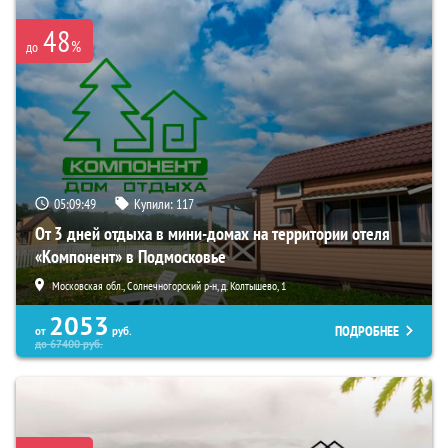
48
%
до
05:09:47
Купили:
117
От 3 дней отдыха в мини-домах на территории отеля
«Компонент» в Подмосковье
Московская обл., Солнечногорский р-н, д. Колтышево, 1
2053
ПОДРОБНЕЕ
от
руб.
до
67400
руб.