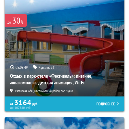
30
%
до
05:09:47
Купили:
23
Отдых в парк-отеле «Фестиваль»: питание,
аквакомплекс, детская анимация, Wi-Fi
Рязанская обл., Клепиковский район, пос. Чулис
3164
ПОДРОБНЕЕ
от
руб.
до
107880
руб.