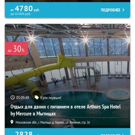
4780
ПОДРОБНЕЕ
от
руб.
до
57400
руб.
30
%
до
05:09:47
Купи первым!
Отдых для двоих с питанием в отеле Arthurs Spa Hotel
by Mercure в Мытищах
Московская обл., г. Мытищи, д. Ларево, ул. Хвойная, стр. 26
2828