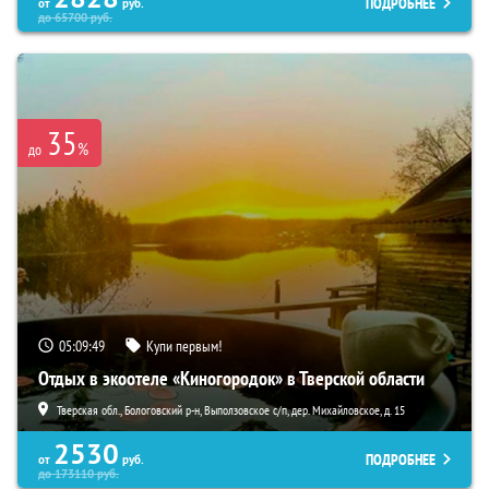
ПОДРОБНЕЕ
от
руб.
до
65700
руб.
35
%
до
05:09:47
Купи первым!
Отдых в экоотеле «Киногородок» в Тверской области
Тверская обл., Бологовский р-н, Выползовское с/п, дер. Михайловское, д. 15
2530
ПОДРОБНЕЕ
от
руб.
до
173110
руб.