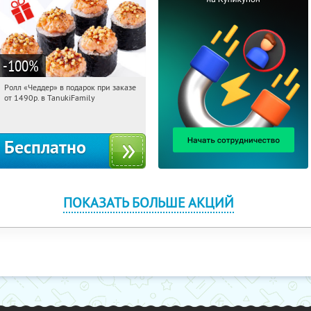
-100
%
Ролл «Чеддер» в подарок при заказе
08:43:28
Получили:
108
от 1490р. в TanukiFamily
Россия
Бесплатно
ПОКАЗАТЬ БОЛЬШЕ АКЦИЙ