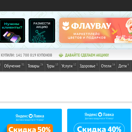
КУПИЛИ:
141 700 820
КУПОНОВ
ДАВАЙТЕ СДЕЛАЕМ АКЦИЮ!
1
31
26
13
12
1
16
6
Обучение
Товары
Туры
Услуги
Здоровье
Отели
Дети