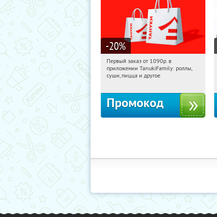
-20
%
Первый заказ от 1090р. в
08:43:28
Получили:
256
приложении TanukiFamily: роллы,
Россия
суши, пицца и другое
Промокод