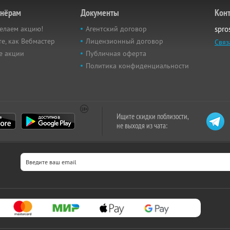
тнёрам
Документы
Кон
елаем акцию!
Агентский договор
spro
е, как Вебмастер
Лицензионный договор
Связ
е акции
Публичная оферта
Политика конфиденциальности
Ищите скидки поблизости,
не выходя из чата: