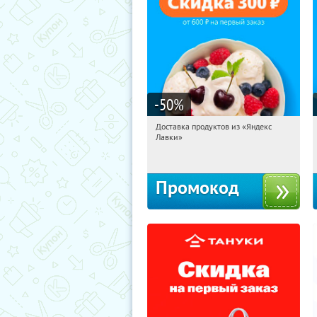
-50
%
Доставка продуктов из «Яндекс
08:43:28
Получили:
6
Лавки»
Россия
Промокод