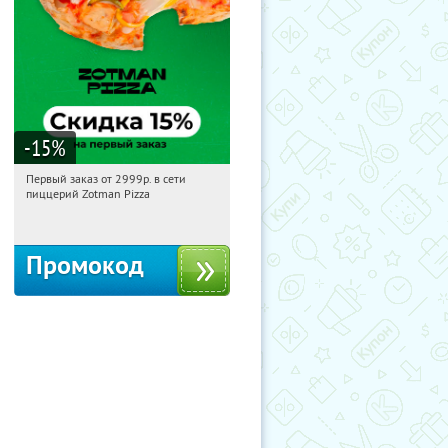
-15
%
Первый заказ от 2999р. в сети
08:43:28
Получили:
43
пиццерий Zotman Pizza
Россия
Промокод