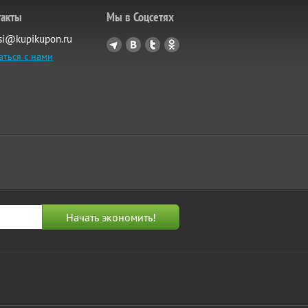
такты
Мы в Соцсетях
si@kupikupon.ru
аться с нами