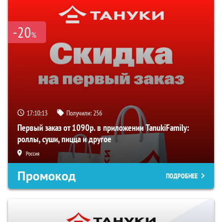
-20
%
17:10:13
Получили:
256
Первый заказ от 1090р. в приложении TanukiFamily:
роллы, суши, пицца и другое
Россия
Промокод
ПОДРОБНЕЕ