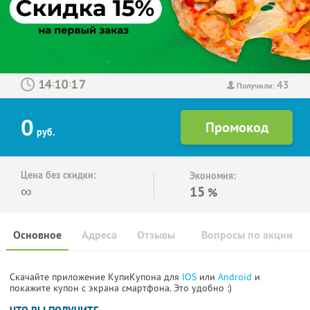
43
:
:
Получили:
0
руб.
Цена без скидки:
Экономия:
∞
15
%
Основное
Адреса
Отзывы
Вопросы по акции
Скачайте приложение КупиКупона для
IOS
или
Android
и
покажите купон с экрана смартфона. Это удобно :)