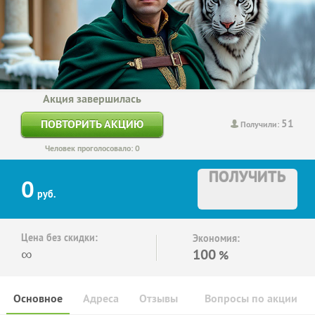
Акция завершилась
51
ПОВТОРИТЬ АКЦИЮ
Получили:
Человек проголосовало: 0
ПОЛУЧИТЬ
0
руб.
Цена без скидки:
Экономия:
∞
100
%
Основное
Адреса
Отзывы
Вопросы по акции