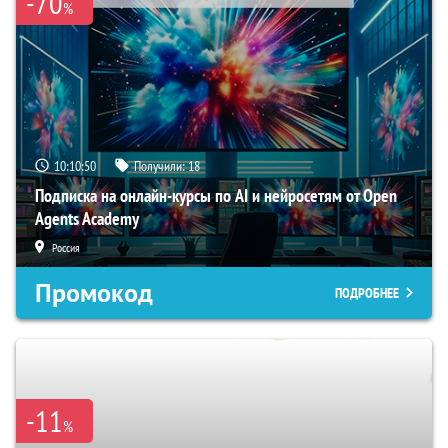
-70
%
10:10:49
Получили:
18
Подписка на онлайн-курсы по AI и нейросетям от Open
Agents Academy
Россия
Промокод
ПОДРОБНЕЕ
-11
%