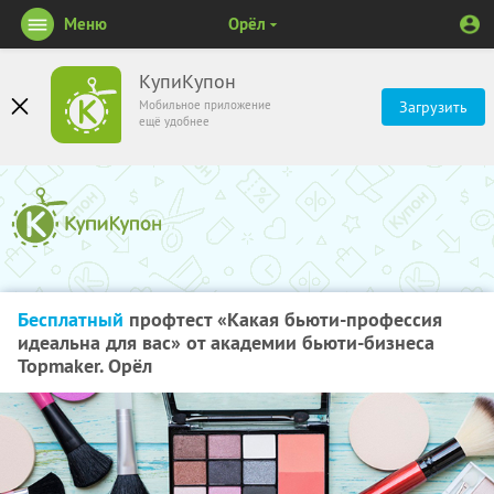
Меню
Орёл
КупиКупон
Мобильное приложение
Загрузить
ещё удобнее
Бесплатный
профтест «Какая бьюти-профессия
идеальна для вас» от академии бьюти-бизнеса
Topmaker. Орёл