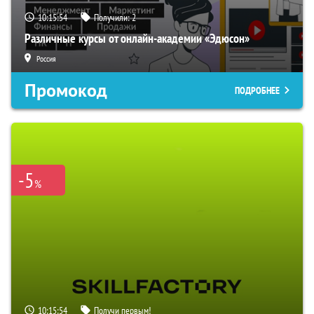
10:15:53
Получили:
2
Различные курсы от онлайн-академии «Эдюсон»
Россия
Промокод
ПОДРОБНЕЕ
-5
%
10:15:53
Получи первым!