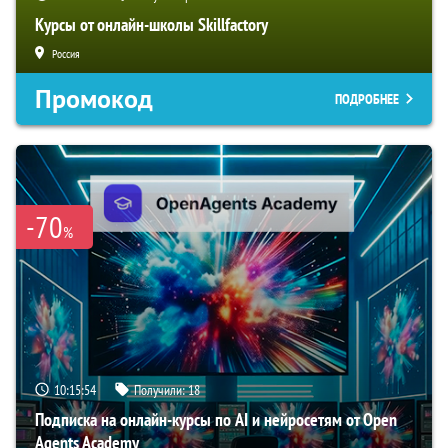
Курсы от онлайн-школы Skillfactory
Россия
Промокод
ПОДРОБНЕЕ
-70
%
10:15:53
Получили:
18
Подписка на онлайн-курсы по AI и нейросетям от Open
Agents Academy