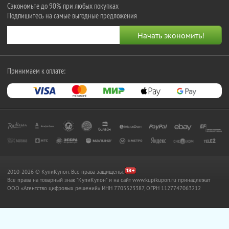
Сэкономьте до 90% при любых покупках
Подпишитесь на самые выгодные предложения
Принимаем к оплате:
2010-2026 © КупиКупон. Все права защищены.
Все права на товарный знак "КупиКупон" и на сайт www.kupikupon.ru принадлежат
OOO «Агентство цифровых решений» ИНН 7705523387, ОГРН 1127747063212