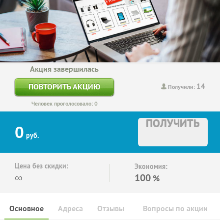
Акция завершилась
14
ПОВТОРИТЬ АКЦИЮ
Получили:
Человек проголосовало: 0
ПОЛУЧИТЬ
0
руб.
Цена без скидки:
Экономия:
∞
100
%
Основное
Адреса
Отзывы
Вопросы по акции