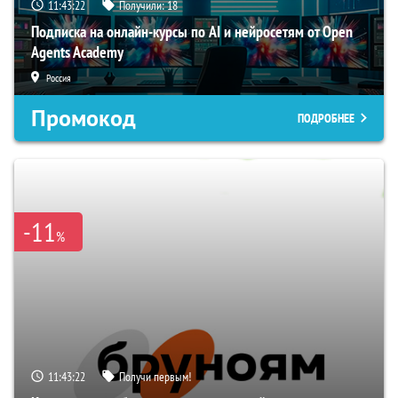
11:43:21
Получили:
18
Подписка на онлайн-курсы по AI и нейросетям от Open
Agents Academy
Россия
Промокод
ПОДРОБНЕЕ
-11
%
11:43:21
Получи первым!