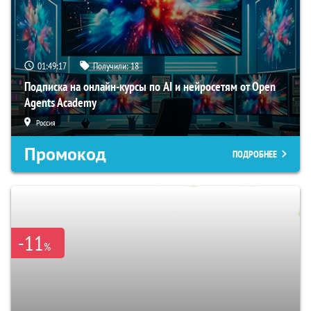
01:49:16
Получили:
18
Подписка на онлайн-курсы по AI и нейросетям от Open
Agents Academy
Россия
Промокод
ПОДРОБНЕЕ
-11
%