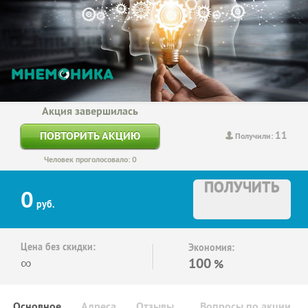
Акция завершилась
11
ПОВТОРИТЬ АКЦИЮ
Получили:
Человек проголосовало: 0
ПОЛУЧИТЬ
0
руб.
Цена без скидки:
Экономия:
∞
100
%
Основное
Адреса
Отзывы
Вопросы по акции