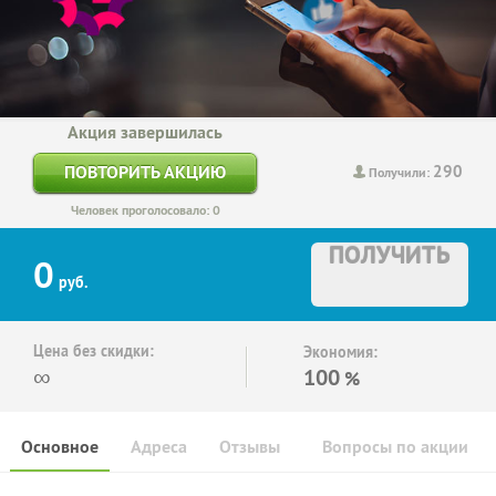
Акция завершилась
290
ПОВТОРИТЬ АКЦИЮ
Получили:
Человек проголосовало: 0
ПОЛУЧИТЬ
0
руб.
Цена без скидки:
Экономия:
∞
100
%
Основное
Адреса
Отзывы
Вопросы по акции