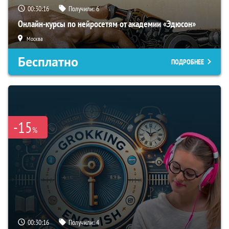
00:30:15
Получили:
6
Онлайн-курсы по нейросетям от академии «Эдюсон»
Москва
Бесплатно
ПОДРОБНЕЕ
-15
%
00:30:15
Получили:
4