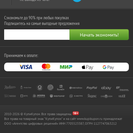
Сэкономьте до 90% при любых покупках
Подпишитесь на самые выгодные предложения
Принимаем к оплате:
2010-2026 © КупиКупон. Все права защищены.
Все права на товарный знак "КупиКупон" и на сайт www.kupikupon.ru принадлежат
OOO «Агентство цифровых решений» ИНН 7705523387, ОГРН 1127747063212