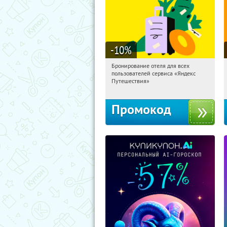
-10
%
Бронирование отеля для всех
13:49:36
Получи первым!
пользователей сервиса «Яндекс
Россия
Путешествия»
Промокод