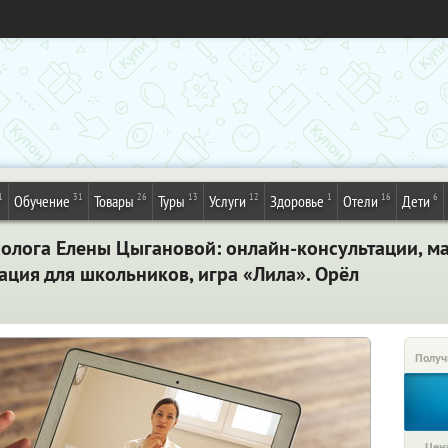
1
31
26
13
12
1
16
6
Обучение
Товары
Туры
Услуги
Здоровье
Отели
Дети
олога Елены Цыгановой: онлайн-консультации, ма
ация для школьников, игра «Лила». Орёл
Получ
Цена