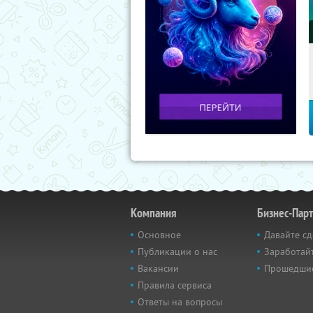
Компания
Бизнес-Пар
Основное
Давайте сд
Публикации о нас
Заработайт
Вакансии
Прошедши
Правила сервиса
Ответы на вопросы