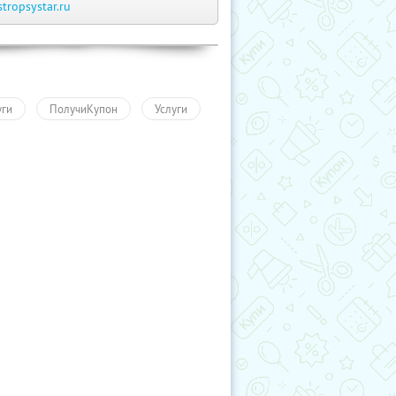
stropsystar.ru
уги
ПолучиКупон
Услуги