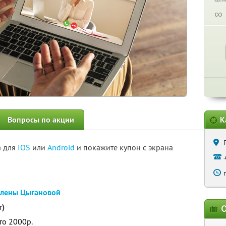
∞
Вопросы по акции
К
а для
IOS
или
Android
и покажите купон с экрана
Елены Цыгановой
т)
О
то 2000р.