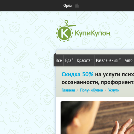
Орёл
6
1
24
Все
Еда
Красота
Развлечения
Авто
Скидка 50%
на услуги псих
осознанности, профориент
Главная
ПолучиКупон
Услуги