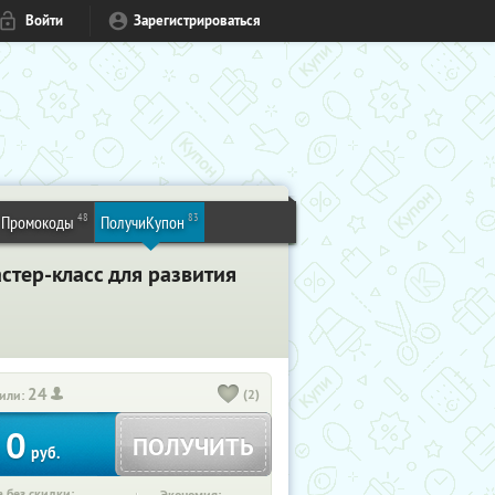
Войти
Зарегистрироваться
48
83
Промокоды
ПолучиКупон
стер-класс для развития
24
(2)
или:
0
ПОЛУЧИТЬ
руб.
 без скидки: