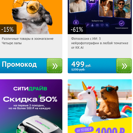
-15
%
-61
%
Различные товары в зоомагазине
Фотосессия с ИИ: 3
13:49:36
Получи первым!
13:49:36
Купили:
81
Четыре лапы
нейрофотографии в любой тематике
Россия
Россия
от KK AI
Промокод
499
руб.
1290
руб.