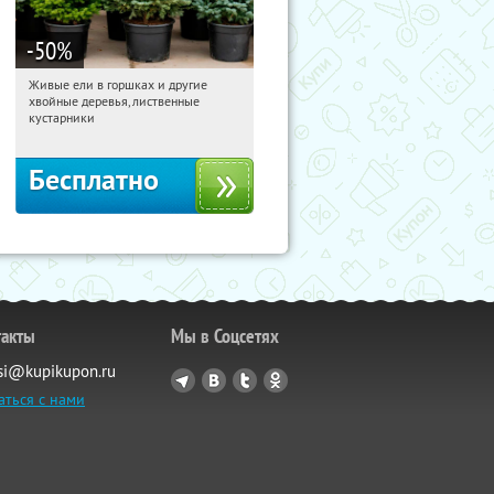
-50
%
Живые ели в горшках и другие
13:49:36
Получили:
53
хвойные деревья, лиственные
Московская обл., г. Химки,
кустарники
территориальное управление
Кутузовское
Бесплатно
такты
Мы в Соцсетях
si@kupikupon.ru
аться с нами