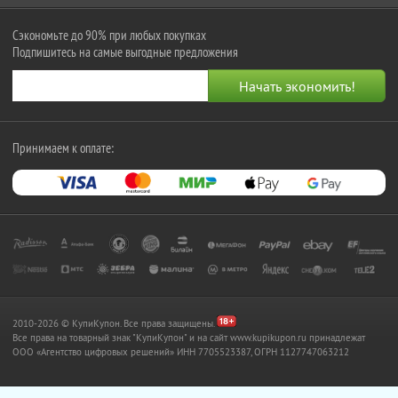
Сэкономьте до 90% при любых покупках
Подпишитесь на самые выгодные предложения
Принимаем к оплате:
2010-2026 © КупиКупон. Все права защищены.
Все права на товарный знак "КупиКупон" и на сайт www.kupikupon.ru принадлежат
OOO «Агентство цифровых решений» ИНН 7705523387, ОГРН 1127747063212