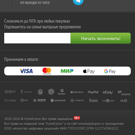
не выходя из чата:
Сэкономьте до 90% при любых покупках
Подпишитесь на самые выгодные предложения
Принимаем к оплате:
2010-2026 © КупиКупон. Все права защищены.
Все права на товарный знак "КупиКупон" и на сайт www.kupikupon.ru принадлежат
OOO «Агентство цифровых решений» ИНН 7705523387, ОГРН 1127747063212