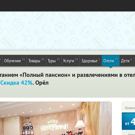
1
31
26
13
12
1
17
6
Обучение
Товары
Туры
Услуги
Здоровье
Отели
Дети
итанием «Полный пансион» и развлечениями в оте
.
Скидка 42%
. Орёл
Купил
от
Цена