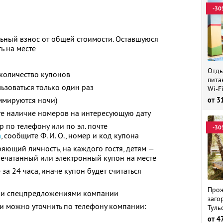
-30
ьный взнос от общей стоимости. Оставшуюся
ь на месте
Отды
количество купонов
пита
зоваться только один раз
Wi-F
ммируются ночи)
от
3
те наличие номеров на интересующую дату
 по телефону или по эл. почте
-30
m
,
сообщите
Ф. И. О.,
номер и код купона
яющий личность, на каждого гостя, детям —
печатанный или электронный купон на месте
за 24 часа, иначе купон будет считаться
Прож
ими спецпредложениями компании
заго
 можно уточнить по телефону компании:
Туль
от
4