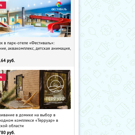
%
х в парк-отеле «Фестиваль»:
ние, аквакомплекс, детская анимация,
i
164
руб.
%
ивание в домике на выбор в
родном комплексе «Терруар» в
ской области
780
руб.