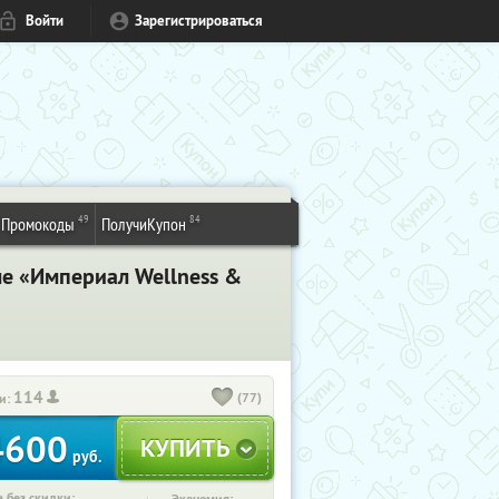
Войти
Зарегистрироваться
49
84
Промокоды
ПолучиКупон
ле «Империал Wellness &
114
(77)
и:
4600
руб.
 без скидки: