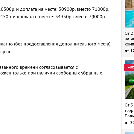
10300р. и доплата на месте: 30900р. вместо 71000р.
450р. и доплата на месте: 34350р. вместо 79000р.
От 2
пита
платно (без предоставления дополнительного места)
комп
от
1
ещено
казанного времени согласовывается с
-48
можен только при наличии свободных убранных
От 3
терр
Подм
от
2