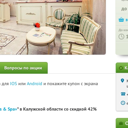
до
До ко
Вопросы по акции
К
а для
IOS
или
Android
и покажите купон с экрана
s & Spa»
* в Калужской области со скидкой 42%
О