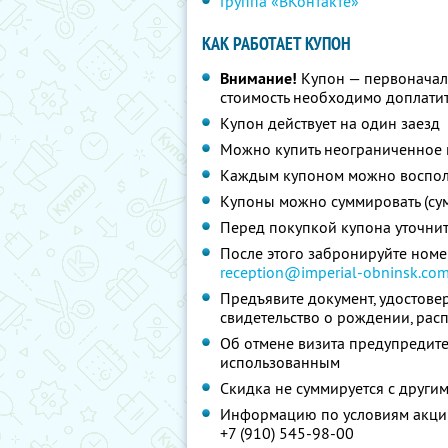
Группа «ВКонтакте»
КАК РАБОТАЕТ КУПОН
Внимание!
Купон — первоначал
стоимость необходимо доплатит
Купон действует на один заезд
Можно купить неограниченное 
Каждым купоном можно восполь
Купоны можно суммировать (су
Перед покупкой купона уточни
После этого забронируйте номер
reception@imperial-obninsk.co
Предъявите документ, удостовер
свидетельство о рождении, рас
Об отмене визита предупредите 
использованным
Скидка не суммируется с друг
Информацию по условиям акции
+7 (910) 545-98-00