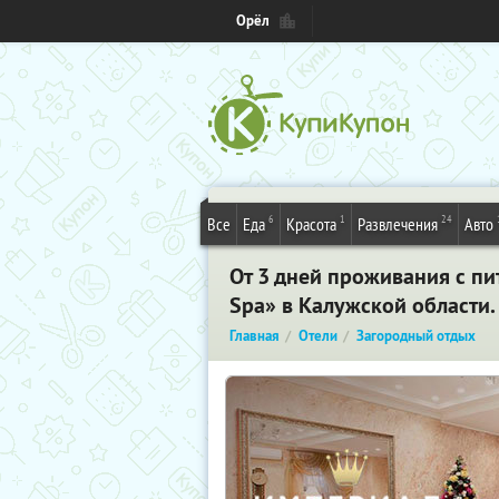
Орёл
6
1
24
Все
Еда
Красота
Развлечения
Авто
От 3 дней проживания с п
Spa» в Калужской области
Главная
Отели
Загородный отдых