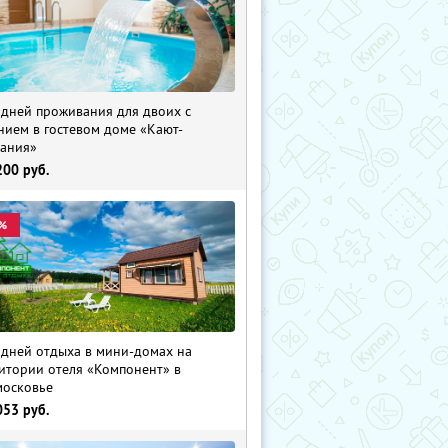
 дней проживания для двоих с
нием в гостевом доме «Кают-
ания»
200
руб.
%
 дней отдыха в мини-домах на
итории отеля «Компонент» в
осковье
053
руб.