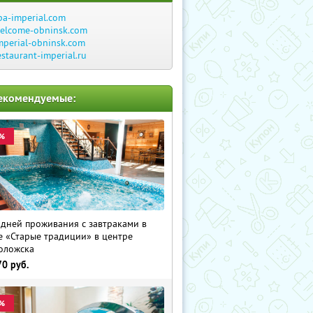
pa-imperial.com
elcome-obninsk.com
mperial-obninsk.com
estaurant-imperial.ru
екомендуемые:
%
 дней проживания с завтраками в
е «Старые традиции» в центре
оложска
70
руб.
%