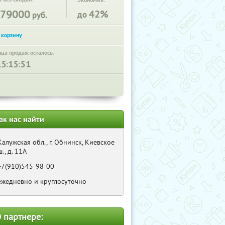
Экономия:
79000
42%
до
руб.
нца продаж осталось:
:
:
ак нас найти
Калужская обл., г. Обнинск, Киевское
ш., д. 11А
+7(910)545-98-00
ежедневно и круглосуточно
 партнере: