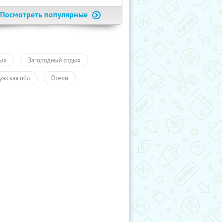
Посмотреть популярные
ых
Загородный отдых
ужская обл
Отели