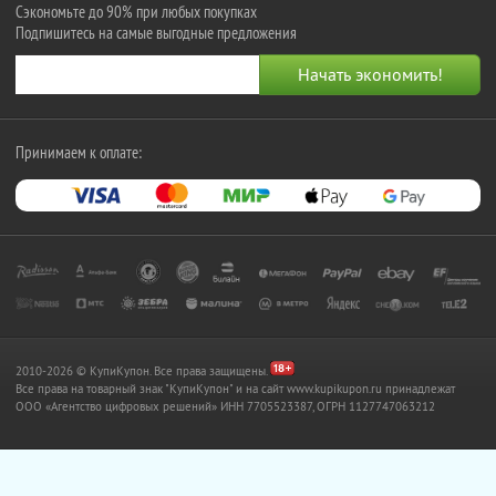
Сэкономьте до 90% при любых покупках
Подпишитесь на самые выгодные предложения
Принимаем к оплате:
2010-2026 © КупиКупон. Все права защищены.
Все права на товарный знак "КупиКупон" и на сайт www.kupikupon.ru принадлежат
OOO «Агентство цифровых решений» ИНН 7705523387, ОГРН 1127747063212