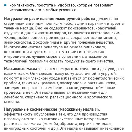
компактность, простота и удобство, которые позволяют
использовать его в любых условиях.
Натуральное растительное мыло ручной работы
делается по
старинным аптечным прописям небольшими партиями и зреет в
течение месяца. Оно не содержит консервантов, красителей,
отдушек и даже животных жиров, т.е. является вегетарианским.
«Холодный» процесс производства сохраняет все витамины,
аминокислоты, фосфолипиды и другие полезные вещества.
Многокомпонентная рецептура на основе оливкового,
кокосового и других масел, отсутствие синтетических
ингредиентов, лучшее сырье в сочетании с отлаженной
технологией позволили создать продукт высшего качества.
Массажные масла
являются прекрасным средством для ухода за
вашим телом. Они сделают вашу кожу эластичной и упругой,
помогут в комплексном уходе избавиться от косметологических
проблем, таких как целлюлит, послеродовые растяжки кожи,
замедлят возрастные изменения в коже, улучшат обменные
процессы в ней. Эти масла являются незаменимыми для
лечебного, спортивного, релаксационного и эротического
массажа.
Натуральные косметические (массажные) масла
Их
эффективность обусловлена тем, что для производства
используются только высококачественные натуральные
растительные масла (жожоба, абрикоса, персика, миндаля,
виноградных косточек и др.). Эти масла оказывают интенсивное