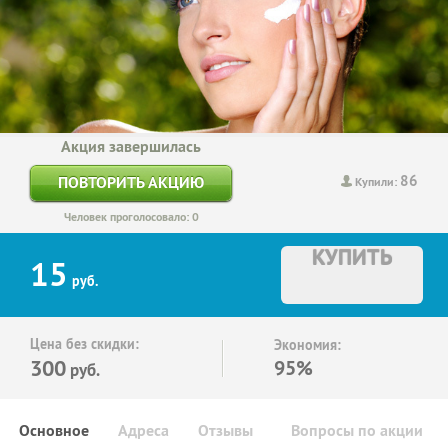
Акция завершилась
86
ПОВТОРИТЬ АКЦИЮ
Купили:
Человек проголосовало: 0
КУПИТЬ
15
руб.
Цена без скидки:
Экономия:
300
95%
руб.
Основное
Адреса
Отзывы
Вопросы по акции