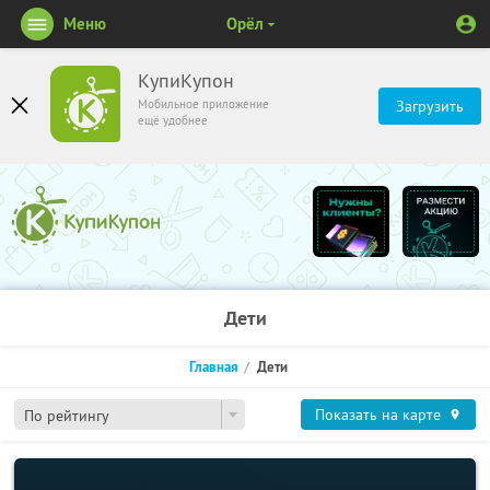
Меню
Орёл
КупиКупон
Мобильное приложение
Загрузить
ещё удобнее
Дети
Главная
Дети
Показать на карте
По рейтингу