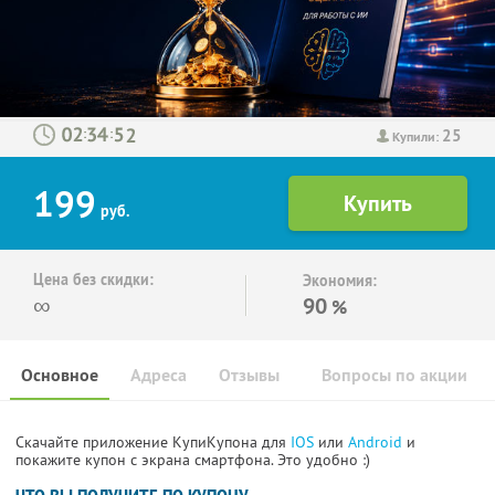
25
:
:
Купили:
199
руб.
Цена без скидки:
Экономия:
∞
90
%
Основное
Адреса
Отзывы
Вопросы по акции
Скачайте приложение КупиКупона для
IOS
или
Android
и
покажите купон с экрана смартфона. Это удобно :)