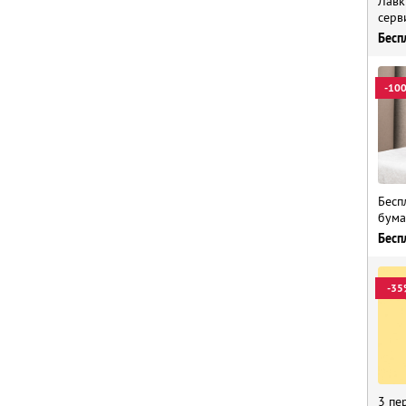
Лавк
серв
Бесп
-10
Бесп
бума
Бесп
-35
3 пе