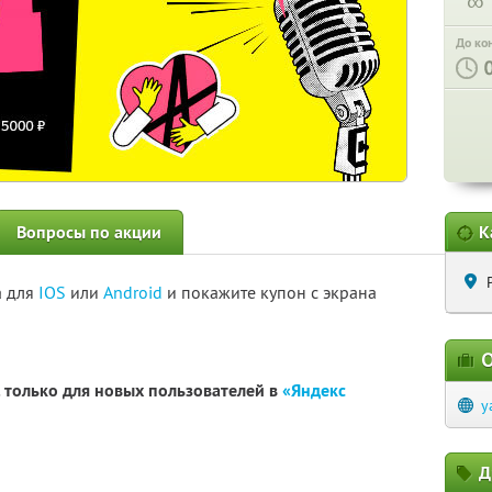
∞
До ко
Вопросы по акции
К
а для
IOS
или
Android
и покажите купон с экрана
О
. только для новых пользователей в
«Яндекс
y
Д