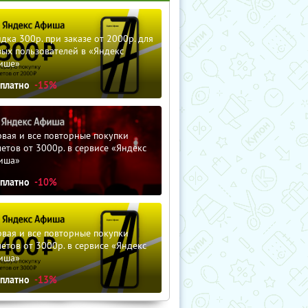
дка 300р. при заказе от 2000р. для
ых пользователей в «Яндекс
ише»
сплатно
-15%
вая и все повторные покупки
етов от 3000р. в сервисе «Яндекс
иша»
сплатно
-10%
вая и все повторные покупки
етов от 3000р. в сервисе «Яндекс
иша»
сплатно
-13%