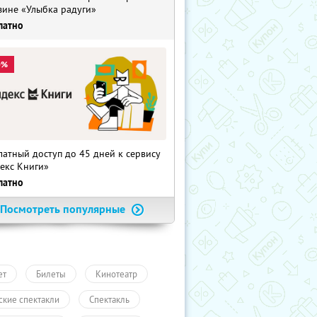
зине «Улыбка радуги»
латно
0%
латный доступ до 45 дней к сервису
екс Книги»
латно
Посмотреть популярные
ет
Билеты
Кинотеатр
ские спектакли
Спектакль