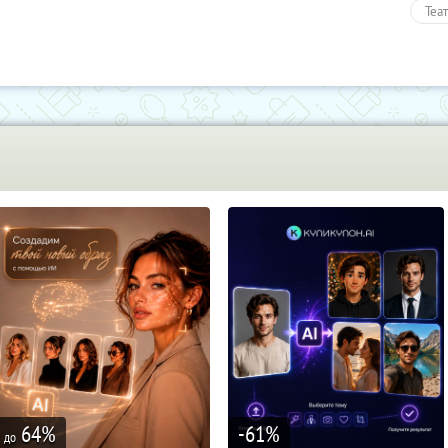
Теа
Раз
Пол
64
%
-61
%
до