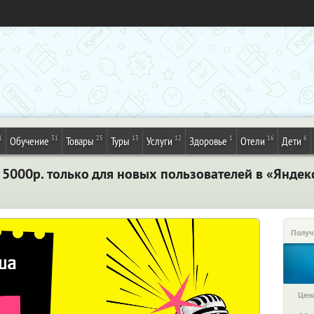
1
31
25
13
12
1
16
6
Обучение
Товары
Туры
Услуги
Здоровье
Отели
Дети
 5000р. только для новых пользователей в «Янде
Получ
Цена