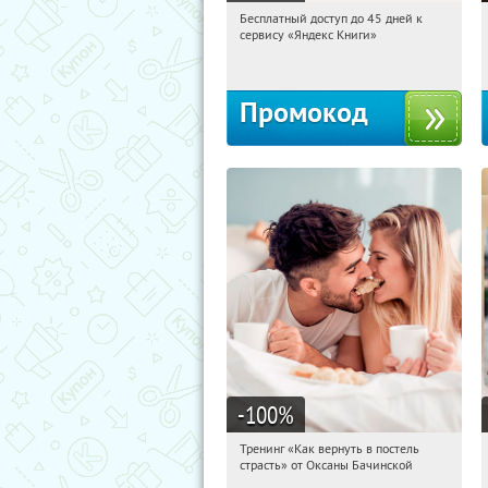
Бесплатный доступ до 45 дней к
06:42:27
Получи первым!
сервису «Яндекс Книги»
Россия
Промокод
-100
%
Тренинг «Как вернуть в постель
06:42:27
Получили:
13
страсть» от Оксаны Бачинской
Россия