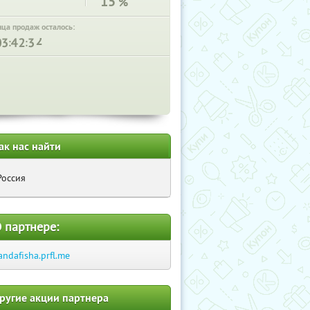
15
%
нца продаж осталось:
:
:
ак нас найти
Россия
 партнере:
andafisha.prfl.me
ругие акции партнера