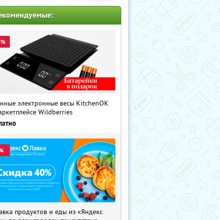
екомендуемые:
0%
нные электронные весы KitchenOK
аркетплейсе Wildberries
латно
%
авка продуктов и еды из «Яндекс