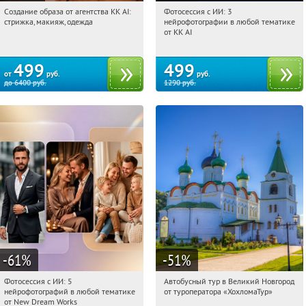
Создание образа от агентства KK AI:
Фотосессия с ИИ: 3
06:42:27
Купили:
64
06:42:27
Купили:
81
стрижка, макияж, одежда
нейрофотографии в любой тематике
Россия
Россия
от KK AI
499
499
от
руб.
руб.
до
6400
руб.
1290
руб.
-61
%
-51
%
Фотосессия с ИИ: 5
Автобусный тур в Великий Новгород
06:42:27
Купили:
9
06:42:27
Купили:
2
нейрофотографий в любой тематике
от туроператора «ХохломаТур»
Сенная площадь
Россия
от New Dream Works