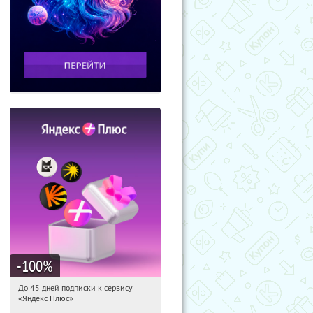
-100
%
До 45 дней подписки к сервису
06:42:27
Получили:
19
«Яндекс Плюс»
Россия