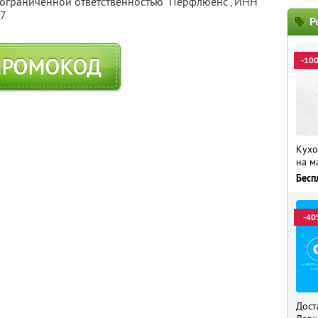
 ограниченной ответственностью "Перфлюенс",
ИНН
57
Р
ПРОМОКОД
-10
Кухо
на м
Бесп
-40
Дост