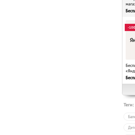
мага
Бесп
-10
Бесп
«Янд
Бесп
Теги:
Бал
Дет