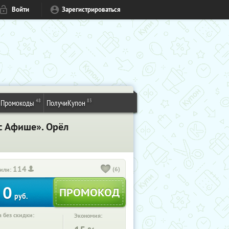
Войти
Зарегистрироваться
48
83
Промокоды
ПолучиКупон
кс Афише». Орёл
114
(6)
или:
0
руб.
 без скидки:
Экономия: