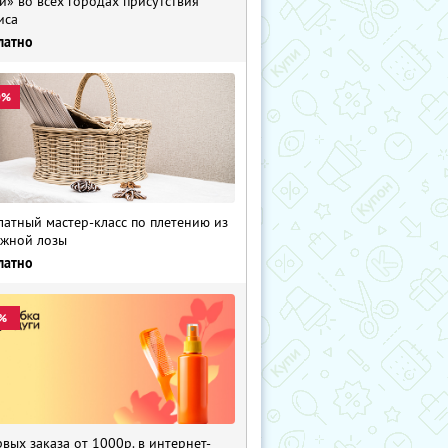
и» во всех городах присутствия
иса
латно
0%
латный мастер-класс по плетению из
жной лозы
латно
%
рвых заказа от 1000р. в интернет-