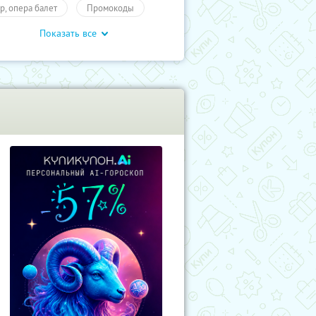
тр, опера балет
Промокоды
Показать все
влечения
Развлечения
учиКупон
Развлечения